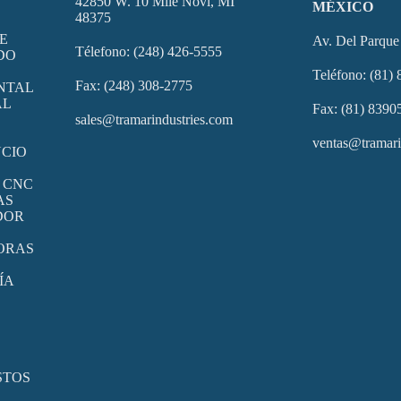
42850 W. 10 Mile Novi, MI
MÉXICO
48375
E
Av. Del Parqu
Télefono: (248) 426-5555
DO
Teléfono: (81)
Fax: (248) 308-2775
NTAL
AL
Fax: (81) 8390
sales@tramarindustries.com
ventas@tramari
CIO
 CNC
AS
DOR
ORAS
ÍA
STOS