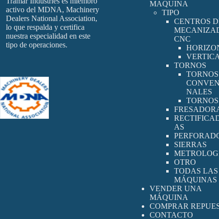
Tramar Industries es miembro
MAQUINA
activo del MDNA, Machinery
TIPO
Dealers National Association,
CENTROS D
lo que respalda y certifica
MECANIZA
nuestra especialidad en este
CNC
tipo de operaciones.
HORIZO
VERTIC
TORNOS
TORNOS
CONVEN
NALES
TORNOS
FRESADOR
RECTIFICA
AS
PERFORAD
SIERRAS
METROLOG
OTRO
TODAS LAS
MÁQUINAS
VENDER UNA
MÁQUINA
COMPRAR REPUE
CONTACTO