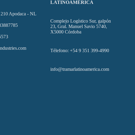
LATINOAMÉRICA
e 210 Apodaca - NL
Complejo Logístico Sur, galpón
 83887785
23, Gral. Manuel Savio 5740,
X5000 Córdoba
5573
ndustries.com
Télefono: +54 9 351 399-4990
info@tramarlatinoamerica.com