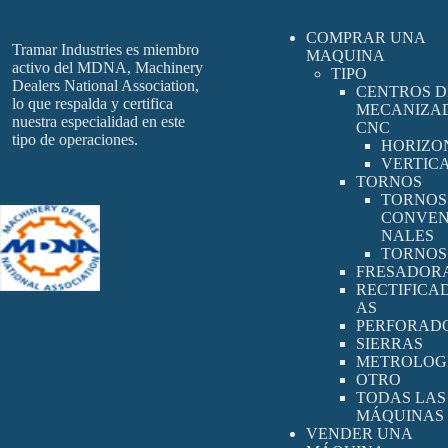
COMPRAR UNA
Tramar Industries es miembro
MAQUINA
activo del MDNA, Machinery
TIPO
Dealers National Association,
CENTROS D
lo que respalda y certifica
MECANIZA
nuestra especialidad en este
CNC
tipo de operaciones.
HORIZO
VERTIC
TORNOS
TORNOS
CONVEN
NALES
TORNOS
FRESADOR
RECTIFICA
AS
PERFORAD
SIERRAS
METROLOG
OTRO
TODAS LAS
MÁQUINAS
VENDER UNA