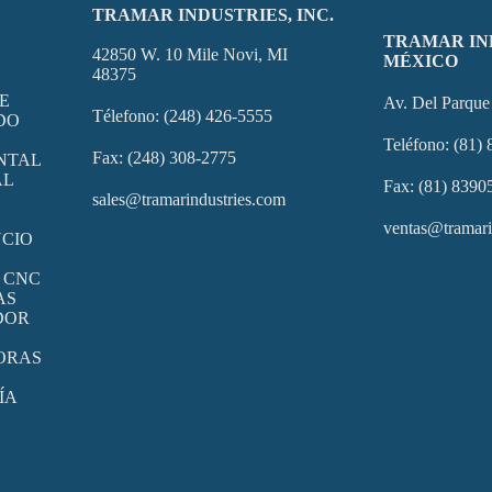
TRAMAR INDUSTRIES, INC.
TRAMAR IN
42850 W. 10 Mile Novi, MI
MÉXICO
48375
E
Av. Del Parqu
Télefono: (248) 426-5555
DO
Teléfono: (81)
Fax: (248) 308-2775
NTAL
AL
Fax: (81) 8390
sales@tramarindustries.com
ventas@tramari
CIO
 CNC
AS
DOR
ORAS
ÍA