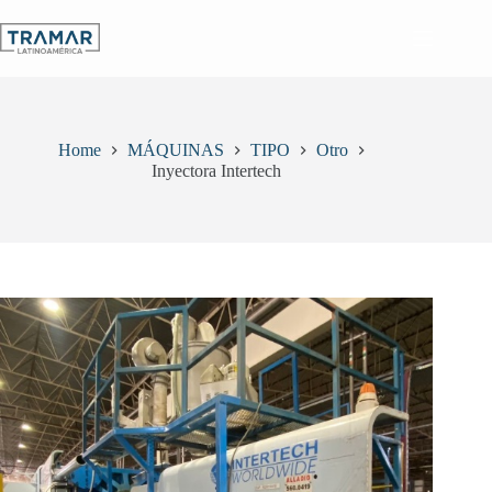
Skip
to
content
Home
MÁQUINAS
TIPO
Otro
Inyectora Intertech