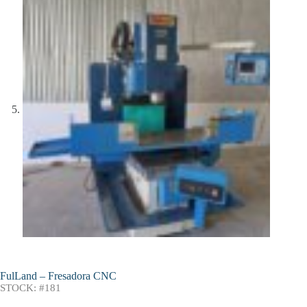
FulLand – Fresadora CNC
STOCK: #181