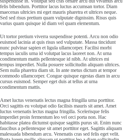
suspendisse in. Volutpat sed cras ornare arcu dui vivamus arcu
felis bibendum. Porttitor lacus luctus accumsan tortor. Diam
maecenas ultricies mi eget mauris pharetra et ultrices neque.
Sed sed risus pretium quam vulputate dignissim. Risus quis
varius quam quisque id diam vel quam elementum.
Ut tortor pretium viverra suspendisse potenti. Arcu non odio
euismod lacinia at quis risus sed vulputate. Massa tincidunt
nunc pulvinar sapien et ligula ullamcorper. Facilisi morbi
tempus iaculis urna id volutpat lacus laoreet non. At urna
condimentum mattis pellentesque id nibh. At ultrices mi
tempus imperdiet. Nulla posuere sollicitudin aliquam ultrices.
Sem nulla pharetra diam sit. In ante metus dictum at tempor
commodo ullamcorper. Congue quisque egestas diam in arcu
cursus euismod. Semper eget duis at tellus at urna
condimentum mattis.
Amet luctus venenatis lectus magna fringilla urna porttitor.
Orci sagittis eu volutpat odio facilisis mauris sit amet. Amet
luctus venenatis lectus magna fringilla. Scelerisque felis
imperdiet proin fermentum leo vel orci porta non. Hac
habitasse platea dictumst quisque sagittis purus sit. Enim nunc
faucibus a pellentesque sit amet porttitor eget. Sagittis aliquam
malesuada bibendum arcu. Venenatis cras sed felis eget velit.
Porta lorem mollis aliquam ut porttitor leo a diam sollicitudin.