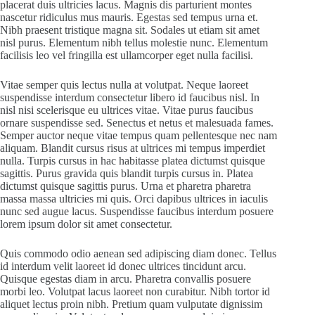
placerat duis ultricies lacus. Magnis dis parturient montes
nascetur ridiculus mus mauris. Egestas sed tempus urna et.
Nibh praesent tristique magna sit. Sodales ut etiam sit amet
nisl purus. Elementum nibh tellus molestie nunc. Elementum
facilisis leo vel fringilla est ullamcorper eget nulla facilisi.
Vitae semper quis lectus nulla at volutpat. Neque laoreet
suspendisse interdum consectetur libero id faucibus nisl. In
nisl nisi scelerisque eu ultrices vitae. Vitae purus faucibus
ornare suspendisse sed. Senectus et netus et malesuada fames.
Semper auctor neque vitae tempus quam pellentesque nec nam
aliquam. Blandit cursus risus at ultrices mi tempus imperdiet
nulla. Turpis cursus in hac habitasse platea dictumst quisque
sagittis. Purus gravida quis blandit turpis cursus in. Platea
dictumst quisque sagittis purus. Urna et pharetra pharetra
massa massa ultricies mi quis. Orci dapibus ultrices in iaculis
nunc sed augue lacus. Suspendisse faucibus interdum posuere
lorem ipsum dolor sit amet consectetur.
Quis commodo odio aenean sed adipiscing diam donec. Tellus
id interdum velit laoreet id donec ultrices tincidunt arcu.
Quisque egestas diam in arcu. Pharetra convallis posuere
morbi leo. Volutpat lacus laoreet non curabitur. Nibh tortor id
aliquet lectus proin nibh. Pretium quam vulputate dignissim