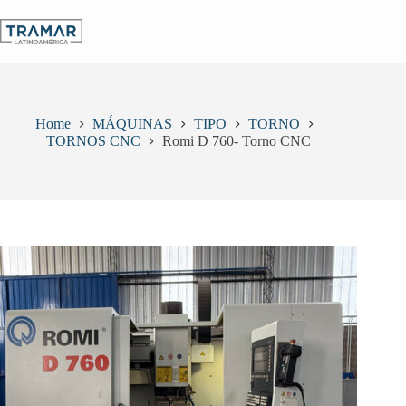
Skip
to
content
Home
MÁQUINAS
TIPO
TORNO
TORNOS CNC
Romi D 760- Torno CNC