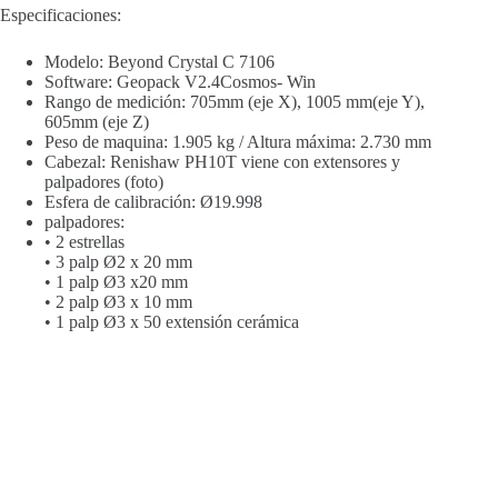
Especificaciones:
Modelo: Beyond Crystal C 7106
Software: Geopack V2.4Cosmos- Win
Rango de medición: 705mm (eje X), 1005 mm(eje Y),
605mm (eje Z)
Peso de maquina: 1.905 kg / Altura máxima: 2.730 mm
Cabezal: Renishaw PH10T viene con extensores y
palpadores (foto)
Esfera de calibración: Ø19.998
palpadores:
• 2 estrellas
• 3 palp Ø2 x 20 mm
• 1 palp Ø3 x20 mm
• 2 palp Ø3 x 10 mm
• 1 palp Ø3 x 50 extensión cerámica